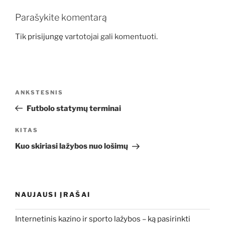
Parašykite komentarą
Tik
prisijungę
vartotojai gali komentuoti.
Navigacija
Ankstesnis
ANKSTESNIS
tarp
įrašas
Futbolo statymų terminai
įrašų
Kitas
KITAS
įrašas
Kuo skiriasi lažybos nuo lošimų
NAUJAUSI ĮRAŠAI
Internetinis kazino ir sporto lažybos – ką pasirinkti