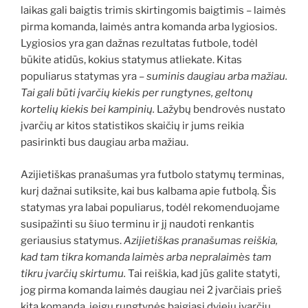
laikas gali baigtis trimis skirtingomis baigtimis – laimės
pirma komanda, laimės antra komanda arba lygiosios.
Lygiosios yra gan dažnas rezultatas futbole, todėl
būkite atidūs, kokius statymus atliekate. Kitas
populiarus statymas yra –
suminis daugiau arba mažiau.
Tai gali būti įvarčių kiekis per rungtynes, geltonų
kortelių kiekis bei kampinių.
Lažybų bendrovės nustato
įvarčių ar kitos statistikos skaičių ir jums reikia
pasirinkti bus daugiau arba mažiau.
Azijietiškas pranašumas yra futbolo statymų terminas,
kurį dažnai sutiksite, kai bus kalbama apie futbolą. Šis
statymas yra labai populiarus, todėl rekomenduojame
susipažinti su šiuo terminu ir jį naudoti renkantis
geriausius statymus.
Azijietiškas pranašumas reiškia,
kad tam tikra komanda laimės arba nepralaimės tam
tikru įvarčių skirtumu.
Tai reiškia, kad jūs galite statyti,
jog pirma komanda laimės daugiau nei 2 įvarčiais prieš
kitą komandą, jeigu rungtynės baigiasi dviejų įvarčių