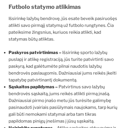
Futbolo statymo atlikimas
Išsirinkę lažybų bendrovę, jūs esate beveik pasiruošęs
atlikti savo pirmąjį statymą už futbolo rungtynes. Čia
pateiksime žingsnius, kuriuos reikia atlikti, kad
statymas būtų atliktas.
Paskyros patvirtinimas –
Išsirinkę sporto lažybų
puslapį ir atlikę registraciją, jūs turite patvirtinti savo
paskyrą, kad galėtumėte pilnai naudotis lažybų
bendrovės paslaugomis. Dažniausiai jums reikės įkelti
tapatybę patvirtinantį dokumentą.
Sąskaitos papildymas –
Patvirtinus savo lažybų
bendrovės sąskaitą, jums reikės atlikti pirmą įnašą.
Dažniausiai pirmo įnašo metu jūs turėsite galimybę
pasinaudoti įvairiais pasiūlymais naujokams, tarp kurių
gali būti nemokami statymai arba tam tikras
papildomas pinigų įnešimas į jūsų sąskaitą.
Išsirinkite rungtynes –
Atlikę sąskaitos aktyvavimą ir