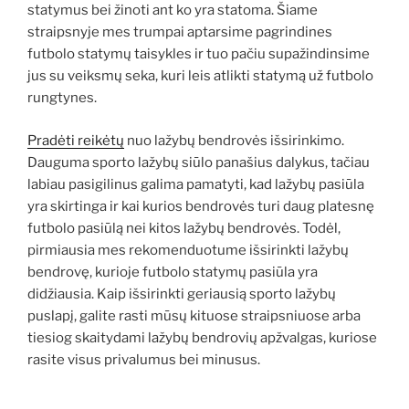
statymus bei žinoti ant ko yra statoma. Šiame
straipsnyje mes trumpai aptarsime pagrindines
futbolo statymų taisykles ir tuo pačiu supažindinsime
jus su veiksmų seka, kuri leis atlikti statymą už futbolo
rungtynes.
Pradėti reikėtų
nuo lažybų bendrovės išsirinkimo.
Dauguma sporto lažybų siūlo panašius dalykus, tačiau
labiau pasigilinus galima pamatyti, kad lažybų pasiūla
yra skirtinga ir kai kurios bendrovės turi daug platesnę
futbolo pasiūlą nei kitos lažybų bendrovės. Todėl,
pirmiausia mes rekomenduotume išsirinkti lažybų
bendrovę, kurioje futbolo statymų pasiūla yra
didžiausia. Kaip išsirinkti geriausią sporto lažybų
puslapį, galite rasti mūsų kituose straipsniuose arba
tiesiog skaitydami lažybų bendrovių apžvalgas, kuriose
rasite visus privalumus bei minusus.