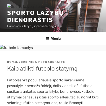
Eiti
prie
SPORTO LAŽYBŲ
turinio
DIENORAŠTIS
Pamokos ir lažybų internete pagrindai
Meniu
PASKELBTA
09/13/2020
NINA PETRAUSKAITE
Kaip atlikti futbolo statymą
Futbolas yra populiariausia sporto šaka visame
pasaulyje ir nemaža žaidėjų dalis vien tik dėl futbolo
susikuria anketas sporto lažybų bendrovėse. Futbolo
statymai panašūs į kitas sporto šakas, tačiau norint būti
sėkmingu futbolo statymuose, reikia išmanyti