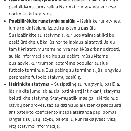
pasipildymą, jums reikia išsirinkti rungtynes, kuriose
norite atlikti statymą.
Pasižiūrėkite rungtynių pasiūlą –
Išsirinkę rungtynes,
jums reikia išsianalizuoti rungtynių pasiūlą.
Susipažinkite su statymais, kuriuos galima atlikti bei
pasižiūrėkite, už ką jūs norite labiausiai statyti. Jeigu
tam tikri statymų terminai yra neaiškūs arba negirdėti,
su šia informacija galite susipažinti mūsų kitame
puslapyje, kur trumpai aptarėme populiariausius
futbolo terminus. Susipažinę su terminais, jūs lengviau
perprasite futbolo statymų pasiūlą.
Išsirinkite statymą –
Susipažinę su rungtynių pasiūla,
išsirinkite jums labiausiai patinkantį ir tinkantį statymą
bei atlikite statymą. Statymų atlikimas gali skirtis nuo
lažybų bendrovės, tačiau dažniausiai užtenka paspausti
ant pateikto koeficiento ir tada atsiranda papildomas
langelis su jūsų lažybų bilietėliu, kur reikia įvesti visą
kitą statymo informaciją.