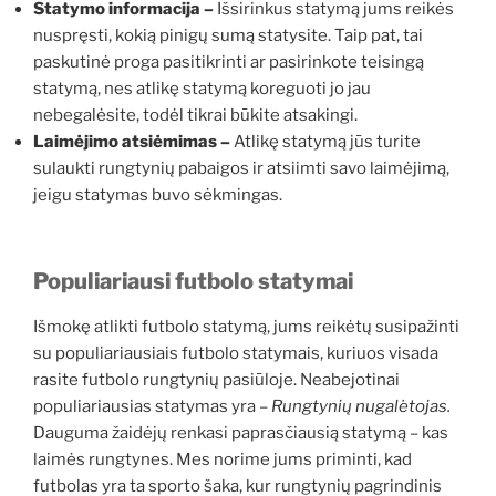
Statymo informacija –
Išsirinkus statymą jums reikės
nuspręsti, kokią pinigų sumą statysite. Taip pat, tai
paskutinė proga pasitikrinti ar pasirinkote teisingą
statymą, nes atlikę statymą koreguoti jo jau
nebegalėsite, todėl tikrai būkite atsakingi.
Laimėjimo atsiėmimas –
Atlikę statymą jūs turite
sulaukti rungtynių pabaigos ir atsiimti savo laimėjimą,
jeigu statymas buvo sėkmingas.
Populiariausi futbolo statymai
Išmokę atlikti futbolo statymą, jums reikėtų susipažinti
su populiariausiais futbolo statymais, kuriuos visada
rasite futbolo rungtynių pasiūloje. Neabejotinai
populiariausias statymas yra –
Rungtynių nugalėtojas.
Dauguma žaidėjų renkasi paprasčiausią statymą – kas
laimės rungtynes. Mes norime jums priminti, kad
futbolas yra ta sporto šaka, kur rungtynių pagrindinis